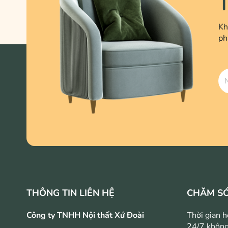
T
Kh
ph
THÔNG TIN LIÊN HỆ
CHĂM S
Công ty TNHH Nội thất Xứ Đoài
Thời gian h
24/7 không