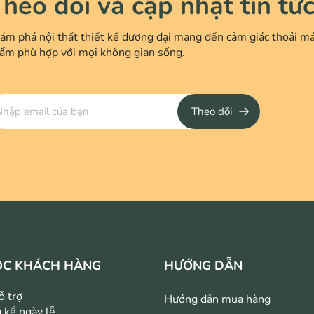
heo dõi và cập nhật tin tứ
ám phá nội thất thiết kế đương đại mang đến cảm giác thoải má
ẩm phù hợp với mọi không gian sống.
Theo dõi
ÓC KHÁCH HÀNG
HƯỚNG DẪN
ỗ trợ
Hướng dẫn mua hàng
 kể ngày lễ